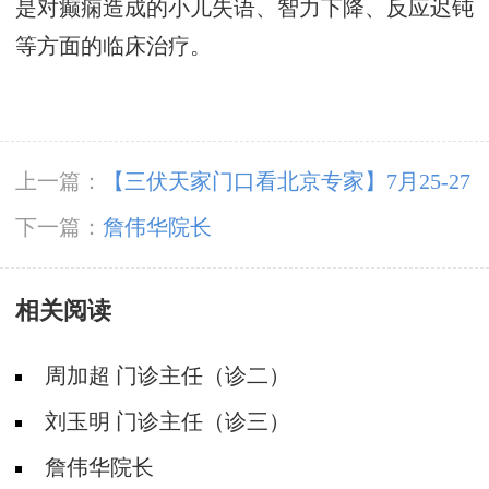
是对癫痫造成的小儿失语、智力下降、反应迟钝
等方面的临床治疗。
上一篇：
【三伏天家门口看北京专家】7月25-27
日，北京大学首钢医院高伟教授亲临成都会诊，
下一篇：
詹伟华院长
速约!‌
相关阅读
周加超 门诊主任（诊二）
刘玉明 门诊主任（诊三）
詹伟华院长