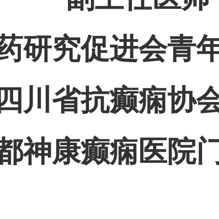
药研究促进会青
四川省抗癫痫协
都神康癫痫医院
：