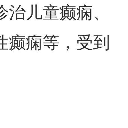
诊治儿童癫痫、
性癫痫等，受到