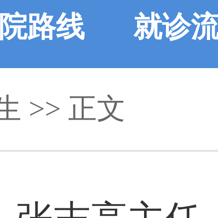
院路线
就诊
生
>> 正文