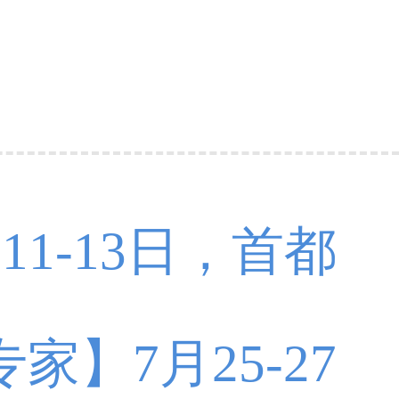
1-13日，首都
春博士领衔暑期
】7月25-27