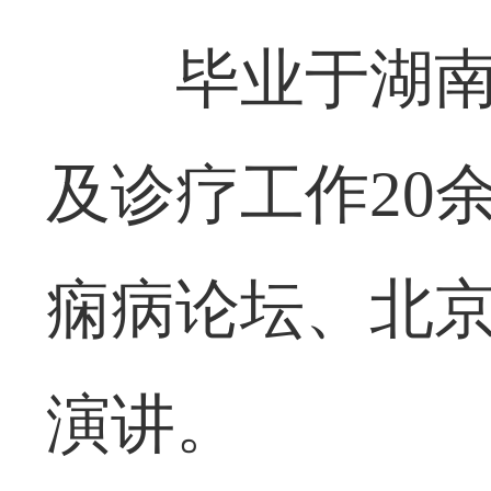
毕业于湖
及诊疗工作20
痫病论坛、北
演讲。