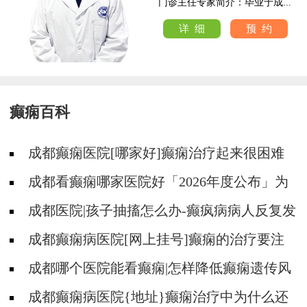
.
门诊主任专家简介：毕业于成...
详 细
预 约
癫痫百科
成都癫痫医院[哪家好]癫痫治疗起来很困难
吗?
成都看癫痫哪家医院好「2026年度公布」为
什么有癫痫的病人容易猝死?
成都医院|孩子抽搐怎么办-癫疯病病人反复发
作的原因是什么?
成都癫痫病医院[网上挂号]癫痫的治疗要注
意什么?
成都哪个医院能看癫痫|怎样降低癫痫遗传风
险?
成都癫痫病医院{地址}癫痫治疗中为什么还