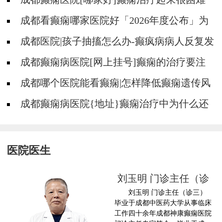
吗?
成都看癫痫哪家医院好「2026年度公布」为
什么有癫痫的病人容易猝死?
成都医院|孩子抽搐怎么办-癫疯病病人反复发
作的原因是什么?
成都癫痫病医院[网上挂号]癫痫的治疗要注
意什么?
成都哪个医院能看癫痫|怎样降低癫痫遗传风
险?
成都癫痫病医院{地址}癫痫治疗中为什么还
是犯病?
医院医生
诊
刘玉明 门诊主任（诊
刘玉明 门诊主任（诊三）
三
临
毕业于成都中医药大学从事临床
药
工作四十余年成都神康癫痫医院