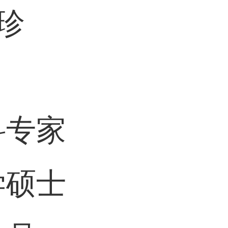
珍
科专家
学硕士