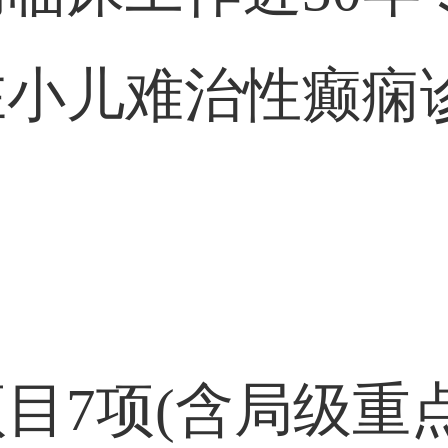
在小儿难治性癫痫
：
目7项(含局级重