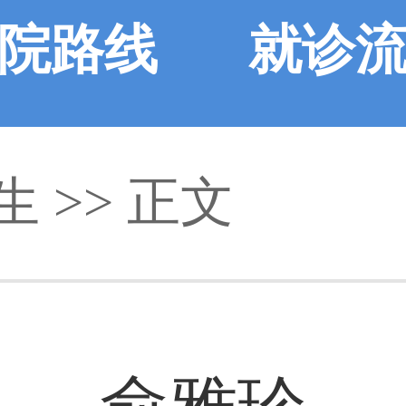
院路线
就诊
生
>> 正文