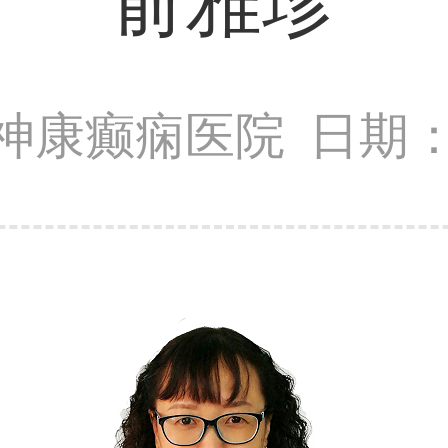
俞雅珍
神康癫痫医院
日期：2