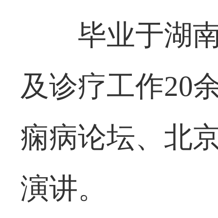
毕业于湖
及诊疗工作20
痫病论坛、北
演讲。