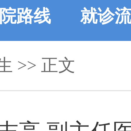
院路线
就诊
生
>> 正文