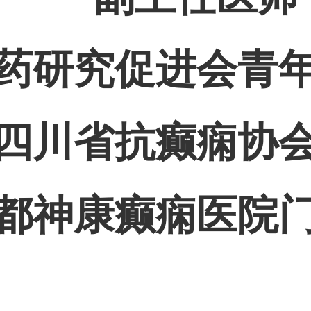
药研究促进会青
四川省抗癫痫协
都神康癫痫医院
：