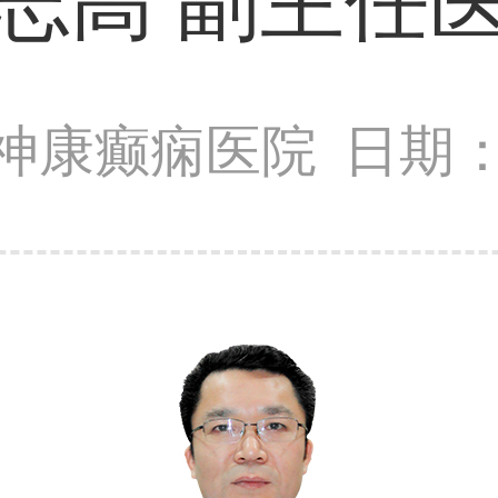
志高 副主任
神康癫痫医院
日期：2