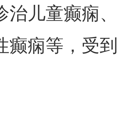
诊治儿童癫痫、
性癫痫等，受到