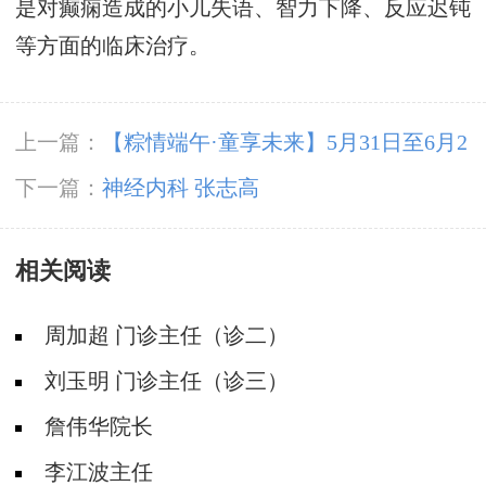
是对癫痫造成的小儿失语、智力下降、反应迟钝
等方面的临床治疗。
上一篇：
【粽情‌端午·童享未来】5月31日至6月2
日，北京癫痫专家双节来蓉领衔会诊，助力患者
下一篇：
神经内科 张志高
早日康复
相关阅读
周加超 门诊主任（诊二）
刘玉明 门诊主任（诊三）
詹伟华院长
李江波主任