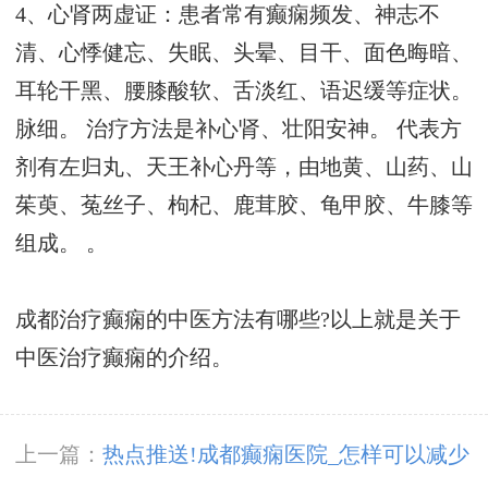
4、心肾两虚证：患者常有癫痫频发、神志不
清、心悸健忘、失眠、头晕、目干、面色晦暗、
耳轮干黑、腰膝酸软、舌淡红、语迟缓等症状。
脉细。 治疗方法是补心肾、壮阳安神。 代表方
剂有左归丸、天王补心丹等，由地黄、山药、山
茱萸、菟丝子、枸杞、鹿茸胶、龟甲胶、牛膝等
组成。 。
成都治疗癫痫的中医方法有哪些?以上就是关于
中医治疗癫痫的介绍。
上一篇：
热点推送!成都癫痫医院_怎样可以减少