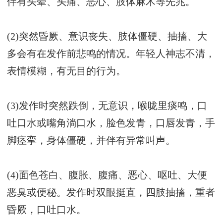
伴有头晕、头痛、恶心、肢体麻木等先兆。
(2)突然昏厥、意识丧失、肢体僵硬、抽搐、大
多会有在发作前悲鸣的情况。年轻人神志不清，
表情模糊，有无目的行为。
(3)发作时突然跌倒，无意识，喉咙里痰鸣，口
吐口水或嘴角淌口水，脸色发青，口唇发青，手
脚痉挛，身体僵硬，并伴有异常叫声。
(4)面色苍白、腹胀、腹痛、恶心、呕吐、大便
恶臭或便秘。发作时双眼挺直，四肢抽搐，重者
昏厥，口吐口水。