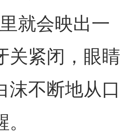
海里就会映出一
牙关紧闭，眼睛
白沫不断地从口
醒。