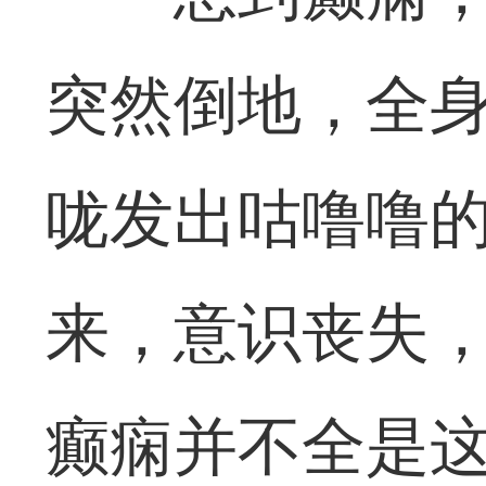
突然倒地，全
咙发出咕噜噜
来，意识丧失
癫痫并不全是