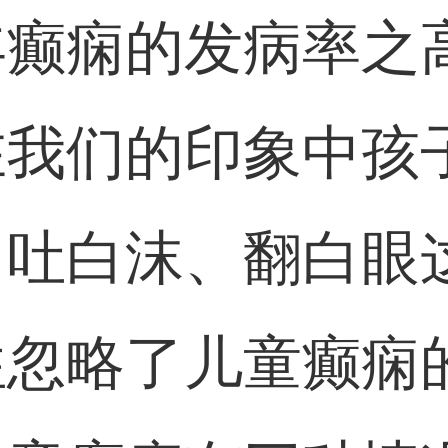
年癫痫的发病率之
在我们的印象中孩
口吐白沫、翻白眼
往忽略了儿童癫痫