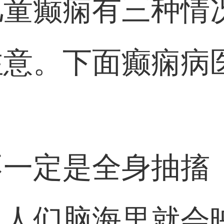
儿童癫痫有三种情
注意。下面癫痫病
。
不一定是全身抽搐
，人们脑海里就会