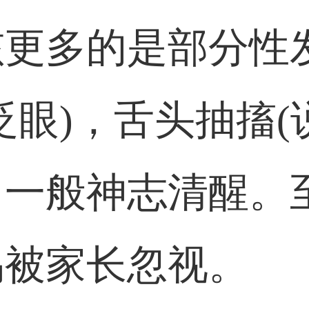
孩更多的是部分性
眨眼)，舌头抽搐(
，一般神志清醒。
易被家长忽视。