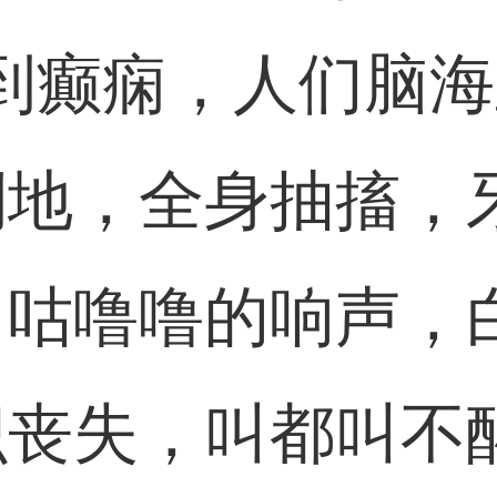
到癫痫，人们脑
倒地，全身抽搐，
出咕噜噜的响声，
识丧失，叫都叫不