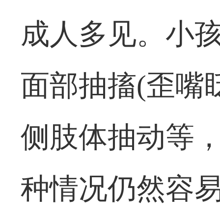
成人多见。小
面部抽搐(歪嘴
侧肢体抽动等
种情况仍然容