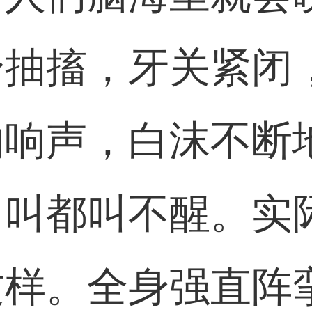
身抽搐，牙关紧闭
的响声，白沫不断
，叫都叫不醒。实
这样。全身强直阵