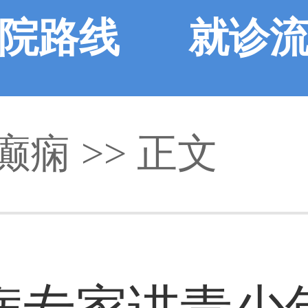
院路线
就诊
癫痫
>> 正文