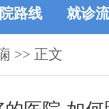
院路线
就诊
痫
>> 正文