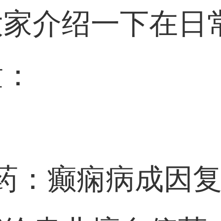
大家介绍一下在日
童：
药：癫痫病成因