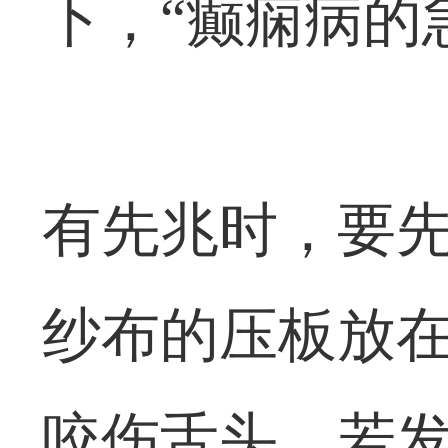
下，“癫痫病的
有先兆时，要
纱布的压板放
咬伤舌头，若