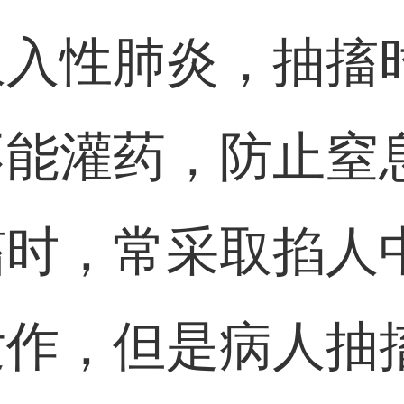
吸入性肺炎，抽搐
不能灌药，防止窒
搐时，常采取掐人
发作，但是病人抽