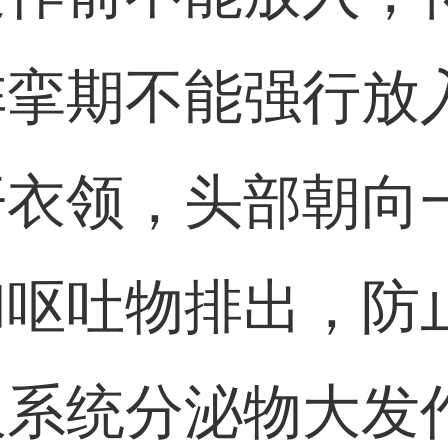
阵挛期不能强行放
开衣领，头部朝向
和呕吐物排出，防
吸系统分泌物大发