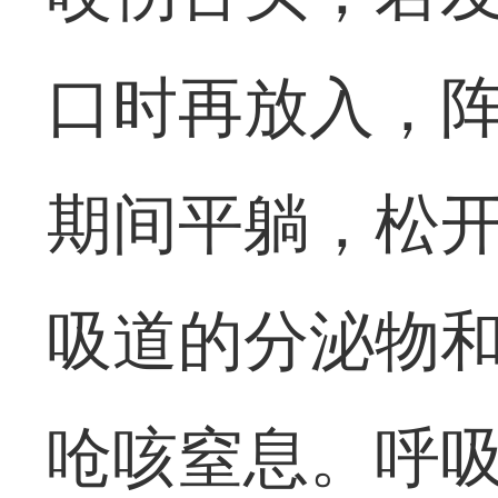
口时再放入，
期间平躺，松
吸道的分泌物
呛咳窒息。呼