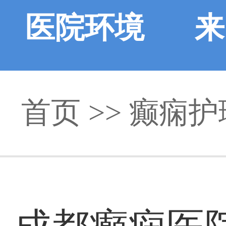
医院环境
来
首页
>> 癫痫护