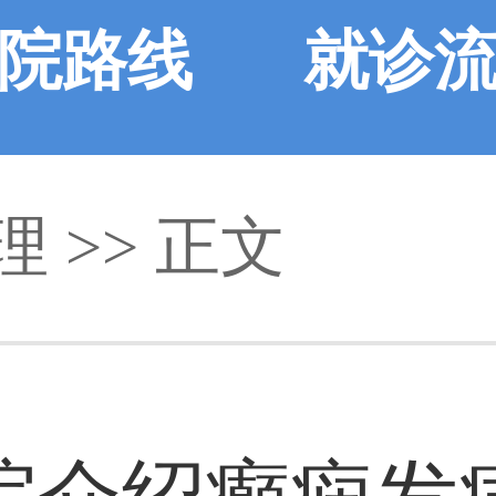
院路线
就诊
理 >> 正文