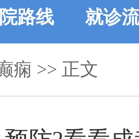
院路线
就诊
癫痫
>> 正文