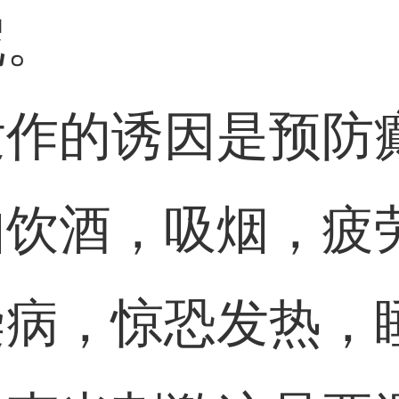
呢。
发作的诱因是预防
如饮酒，吸烟，疲
染病，惊恐发热，