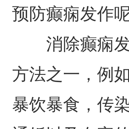
预防癫痫发作
消除癫痫
方法之一，例
暴饮暴食，传