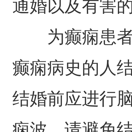
通婚以及有害
为癫痫患
癫痫病史的人结
结婚前应进行脑
痫波，请避免