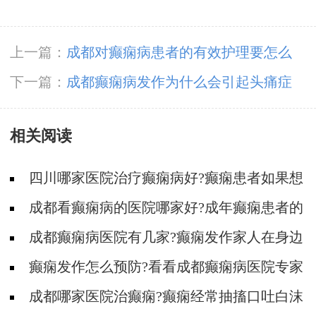
上一篇：
成都对癫痫病患者的有效护理要怎么
做?
下一篇：
成都癫痫病发作为什么会引起头痛症
状?
相关阅读
四川哪家医院治疗癫痫病好?癫痫患者如果想
要宝宝需要准备什么?
成都看癫痫病的医院哪家好?成年癫痫患者的
病因有哪些?
成都癫痫病医院有几家?癫痫发作家人在身边
应该怎么做?
癫痫发作怎么预防?看看成都癫痫病医院专家
的介绍
成都哪家医院治癫痫?癫痫经常抽搐口吐白沫