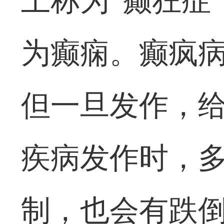
上称为“癫狂症
为癫痫。癫疯
但一旦发作，
疾病发作时，
制，也会有跌