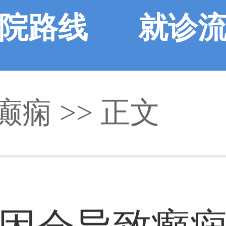
院路线
就诊
癫痫
>> 正文