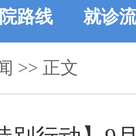
院路线
就诊
闻
>> 正文