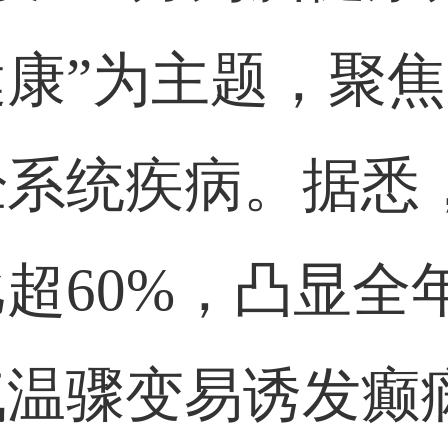
康”为主题，
‌聚
经系统疾病。据悉
比超
60%，凸显全
气温骤变易诱发癫