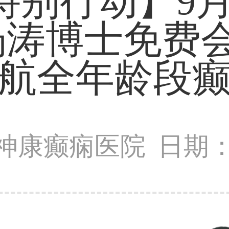
别行动】9月1
杨涛博士免费会
航全年龄段
神康癫痫医院
日期：2