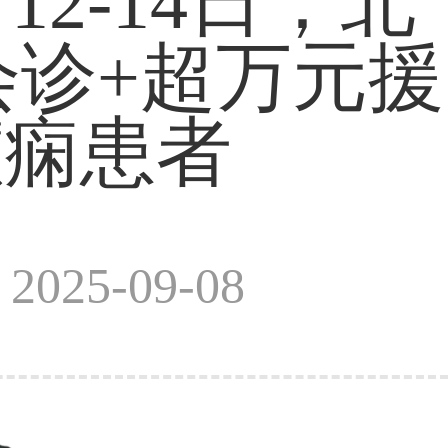
2-14日，北
诊+超万元援
癫痫患者
025-09-08