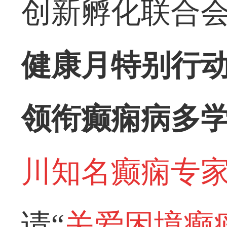
创新孵化联合
健康月
特别行
领衔癫痫病多
川知名癫痫专
请“
关爱困境癫