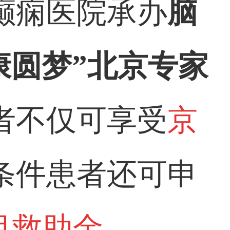
癫痫医院承办
脑
康圆梦
”
北京专家
者不仅可享受
京
条件患者还可申
目救助金
。