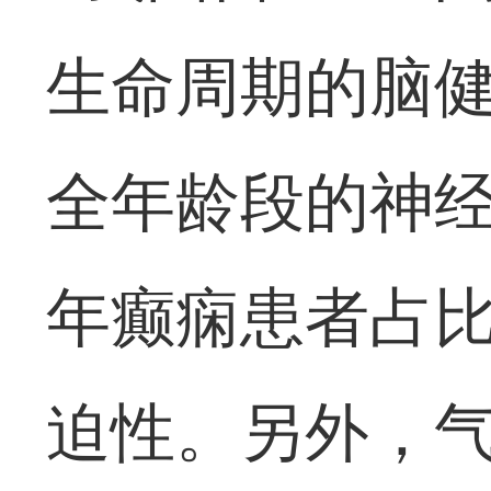
生命周期的脑健
全年龄段的
神
年癫痫
患者占
迫性。
另外，