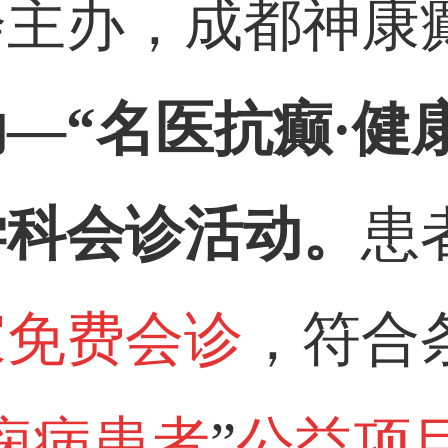
会
主办，
成都神康
动
—
“
名医
抗癫
·健
学科会诊活动
。
患
家免费会诊
，符合
痫病患者
”
公益项