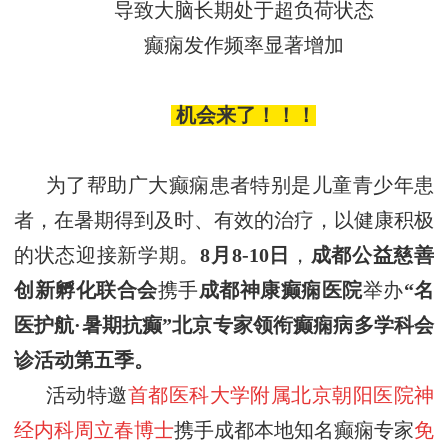
导致大脑长期处于超负荷状态
癫痫发作频率显著增加
机会来了！！！
为了帮助广大癫痫患者特别是儿童青少年患
者，在暑期得到及时、有效的治疗，以健康积极
的状态迎接新学期。
8
月
8
-
10
日
，
成都公益慈善
创新孵化联合会
携手
成都神康癫痫医院
举办
“名
医护航·暑期抗癫”
北京专家领衔癫痫病多学科会
诊活动
第
五
季
。
活动特邀
首都医科大学附属北京朝阳医院神
经内科周立春
博士
携手成都本地知名癫痫专家
免