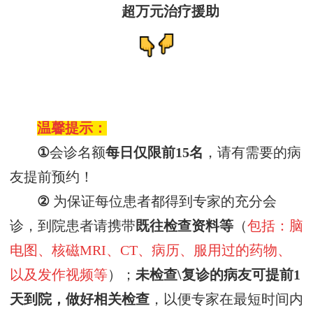
超万元治疗援助
温馨提示：
①
会诊名额
每日仅
限前
15名
，
请有需要的病
友提前预约！
②
为保证每位患者都得到专家的充分会
诊，
到院患者请
携带
既往
检查资料
等
（
包括：脑
电图、核磁
MRI、CT、病历、服用过的药物、
以及发作视频等
）
；
未检查
\复诊
的病友可提前
1
天到院，做好相关检查
，以便专家在最短时间内