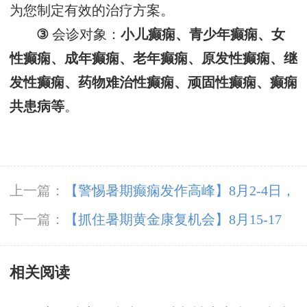
为您制定
有效的
治疗方案
。
③
会诊对象：
小儿癫痫、青少年癫痫、女
性癫痫、成年癫痫、老年癫痫、原发性癫痫、继
发性癫痫、药物难治性癫痫、顽固性癫痫、癫痫
共患病等
。
上一篇：
【警惕暑期癫痫发作高峰】8月2-4日，
北京专家领衔多学科会诊，助力患者暑期癫痫攻
下一篇：
【抓住暑期黄金康复机会】8月15-17
坚
日，首都医科大学附属北京天坛医院杨涛博士空
相关阅读
降成都会诊，速约！