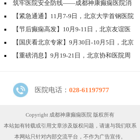
筑牢医院安全防线——成都神康癫痫医院消
防安全培训纪实
【紧急通通】11月7-9日，北京大学首钢医院
神经内科胡颖教授亲临成都会诊，破解癫痫疑难
【节后癫痫高发】10月9-11日，北京友谊医
院陈葵博士免费会诊+治疗援助，破解癫痫难
【国庆看北京专家】9月30日-10月5日，北京
题！
天坛&首钢医院两大专家蓉城亲诊+癫痫大额救
【重磅消息】9月19-21日，北京协和医院周
助，速约！
祥琴教授成都领衔会诊，共筑全年龄段抗癫防
线！
医院电话：
028-61197977
Copyright 成都神康癫痫医院 版权所有
本站如有转载或引用文章涉及版权问题，请速与我们联系
本网站只针对内部交流平台，不作为广告宣传。