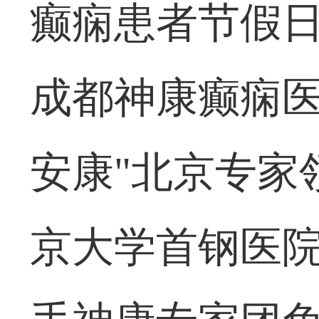
癫痫患者节假日
成都神康癫痫医
安康"北京专家
京大学首钢医