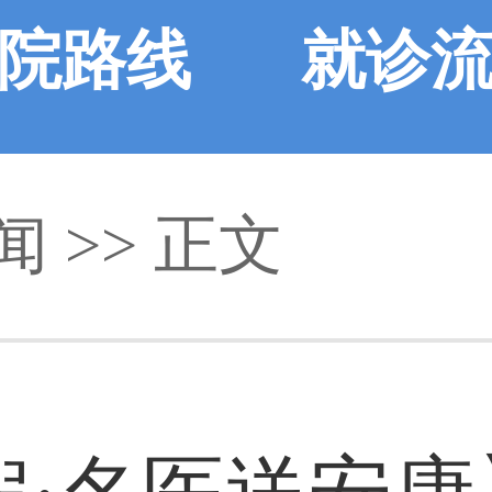
院路线
就诊
闻
>> 正文