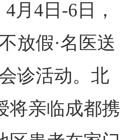
4月4日-6日，
不放假·名医送
科会诊活动。北
授将亲临成都携