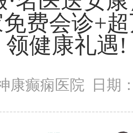
·名医送安康】
家免费会诊+超
领健康礼遇!
神康癫痫医院
日期：2