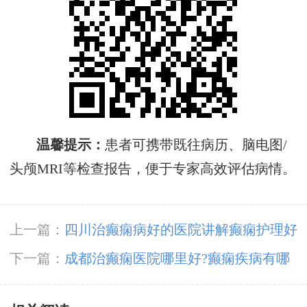
温馨提示‌：
患者可携带既往病历、脑电图/
头颅MRI等检查报告，便于专家高效评估病情‌。
上一篇：
四川治癫痫病好的医院讲解癫痫护理好
方法有哪些?
下一篇：
成都治癫痫医院哪里好?癫痫疾病有哪
些症状?