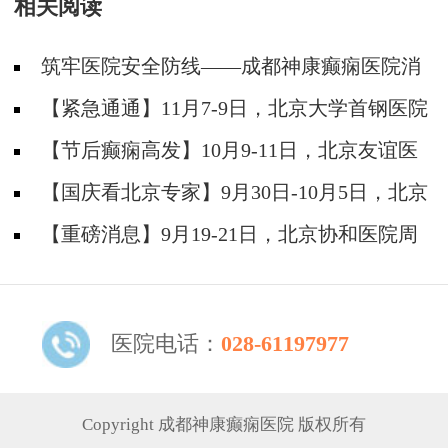
相关阅读
筑牢医院安全防线——成都神康癫痫医院消
防安全培训纪实
【紧急通通】11月7-9日，北京大学首钢医院
神经内科胡颖教授亲临成都会诊，破解癫痫疑难
【节后癫痫高发】10月9-11日，北京友谊医
院陈葵博士免费会诊+治疗援助，破解癫痫难
【国庆看北京专家】9月30日-10月5日，北京
题！
天坛&首钢医院两大专家蓉城亲诊+癫痫大额救
【重磅消息】9月19-21日，北京协和医院周
助，速约！
祥琴教授成都领衔会诊，共筑全年龄段抗癫防
线！
医院电话：
028-61197977
Copyright 成都神康癫痫医院 版权所有