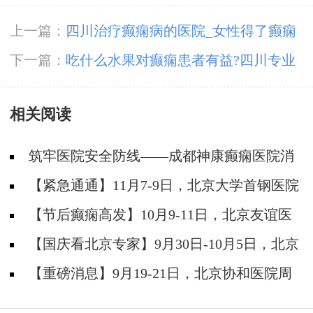
上一篇：
四川治疗癫痫病的医院_女性得了癫痫
病应该如何治疗?
下一篇：
吃什么水果对癫痫患者有益?四川专业
癫痫病治疗医院回答!
相关阅读
筑牢医院安全防线——成都神康癫痫医院消
防安全培训纪实
【紧急通通】11月7-9日，北京大学首钢医院
神经内科胡颖教授亲临成都会诊，破解癫痫疑难
【节后癫痫高发】10月9-11日，北京友谊医
院陈葵博士免费会诊+治疗援助，破解癫痫难
【国庆看北京专家】9月30日-10月5日，北京
题！
天坛&首钢医院两大专家蓉城亲诊+癫痫大额救
【重磅消息】9月19-21日，北京协和医院周
助，速约！
祥琴教授成都领衔会诊，共筑全年龄段抗癫防