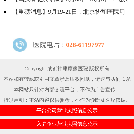
题！
天坛&首钢医院两大专家蓉城亲诊+癫痫大额救
【重磅消息】9月19-21日，北京协和医院周
助，速约！
祥琴教授成都领衔会诊，共筑全年龄段抗癫防
线！
医院电话：
028-61197977
Copyright 成都神康癫痫医院 版权所有
本站如有转载或引用文章涉及版权问题，请速与我们联系
本网站只针对内部交流平台，不作为广告宣传。
特别声明：本站内容仅供参考，不作为诊断及医疗依据。
平台公司营业执照信息公示
入驻企业营业执照信息公示