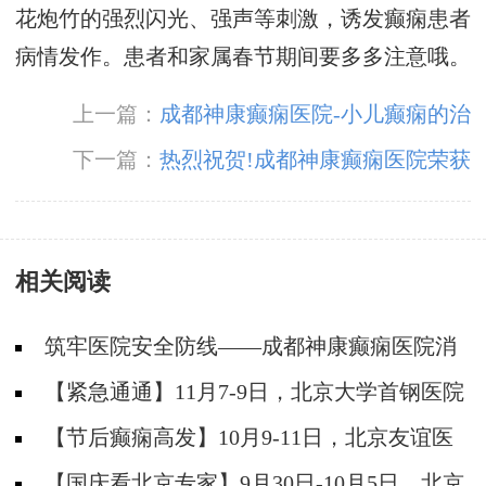
花炮竹的强烈闪光、强声等刺激，诱发癫痫患者
病情发作。患者和家属春节期间要多多注意哦。
上一篇：
成都神康癫痫医院-小儿癫痫的治
疗
下一篇：
热烈祝贺!成都神康癫痫医院荣获
质量榜样-2022年度传媒大奖「十佳金口碑医
院」
相关阅读
筑牢医院安全防线——成都神康癫痫医院消
防安全培训纪实
【紧急通通】11月7-9日，北京大学首钢医院
神经内科胡颖教授亲临成都会诊，破解癫痫疑难
【节后癫痫高发】10月9-11日，北京友谊医
院陈葵博士免费会诊+治疗援助，破解癫痫难
【国庆看北京专家】9月30日-10月5日，北京