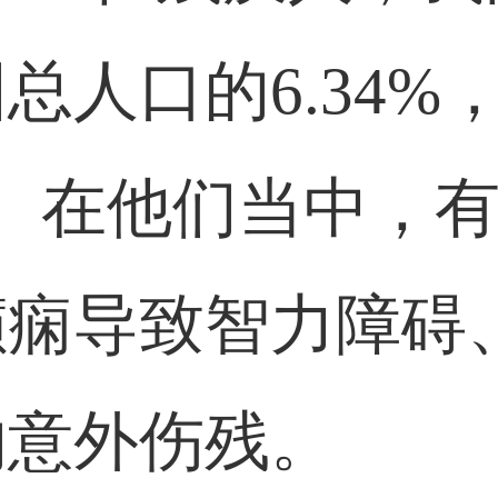
人口的6.34%
。在他们当中，
癫痫导致智力障碍
的意外伤残。