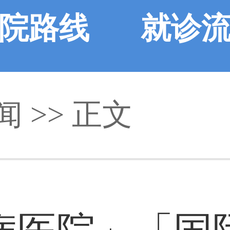
院路线
就诊
闻
>> 正文