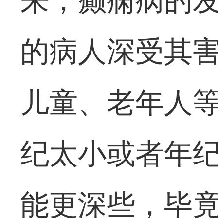
来，癫痫病的
的病人深受其
儿童、老年人
纪太小或者年
能更深些，毕