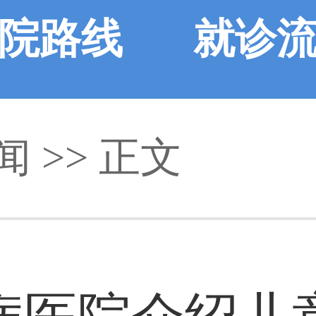
院路线
就诊
闻
>> 正文