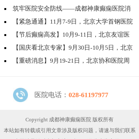
筑牢医院安全防线——成都神康癫痫医院消
防安全培训纪实
【紧急通通】11月7-9日，北京大学首钢医院
神经内科胡颖教授亲临成都会诊，破解癫痫疑难
【节后癫痫高发】10月9-11日，北京友谊医
院陈葵博士免费会诊+治疗援助，破解癫痫难
【国庆看北京专家】9月30日-10月5日，北京
题！
天坛&首钢医院两大专家蓉城亲诊+癫痫大额救
【重磅消息】9月19-21日，北京协和医院周
助，速约！
祥琴教授成都领衔会诊，共筑全年龄段抗癫防
线！
医院电话：
028-61197977
Copyright 成都神康癫痫医院 版权所有
本站如有转载或引用文章涉及版权问题，请速与我们联系