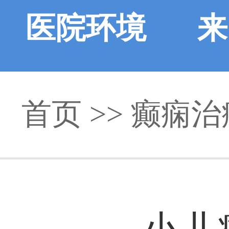
医院环境
来
首页
>> 癫痫治