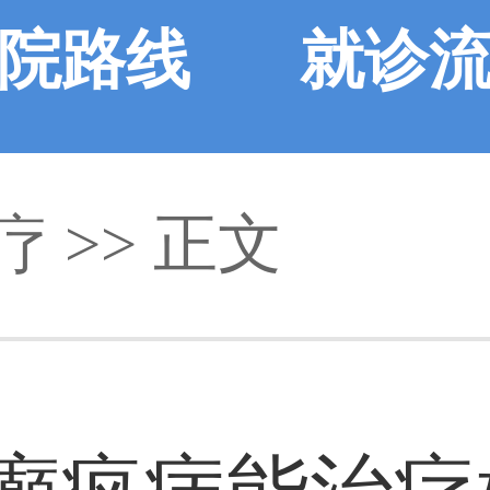
院路线
就诊
疗 >> 正文