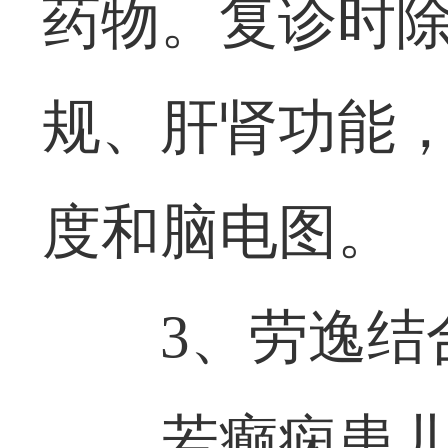
药物。复诊时
规、肝肾功能
度和脑电图。
3、劳逸结
若癫痫患