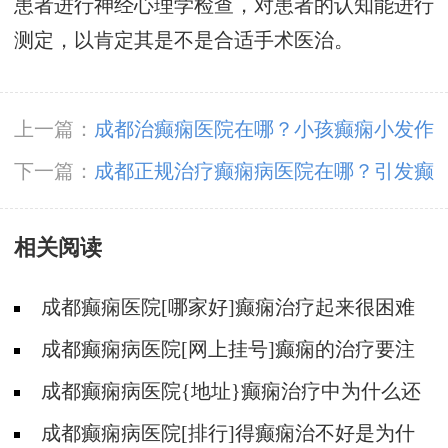
患者进行神经心理学检查，对患者的认知能进行
测定，以肯定其是不是合适手术医治。
上一篇：
成都治癫痫医院在哪？小孩癫痫小发作
有那些症状?
下一篇：
​成都正规治疗癫痫病医院在哪？引发癫
痫的起因是什幺?
相关阅读
成都癫痫医院[哪家好]癫痫治疗起来很困难
吗?
成都癫痫病医院[网上挂号]癫痫的治疗要注
意什么?
成都癫痫病医院{地址}癫痫治疗中为什么还
是犯病?
成都癫痫病医院[排行]得癫痫治不好是为什