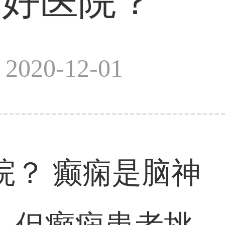
的好医院？
020-12-01
？ 癫痫是脑神