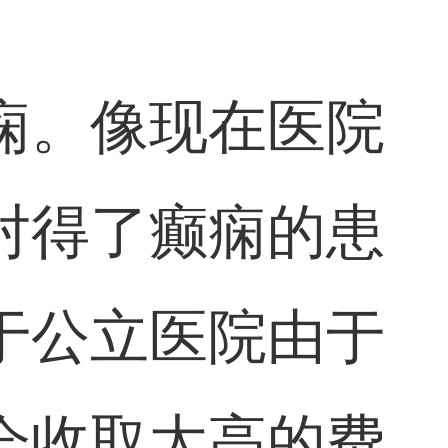
痫。像现在医院
对得了癫痫的患
于公立医院由于
会收取太高的费