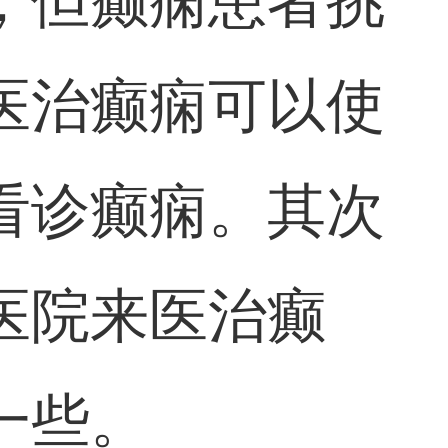
，但癫痫患者挑
医治癫痫可以使
看诊癫痫。其次
医院来医治癫
一些。