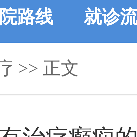
院路线
就诊
疗 >> 正文