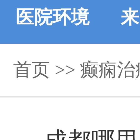
医院环境
来
首页
>> 癫痫治