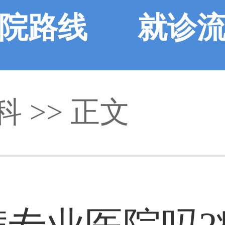
院路线
就诊
科
>> 正文