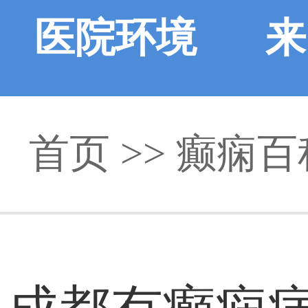
医院环境
来
首页
>>
癫痫百